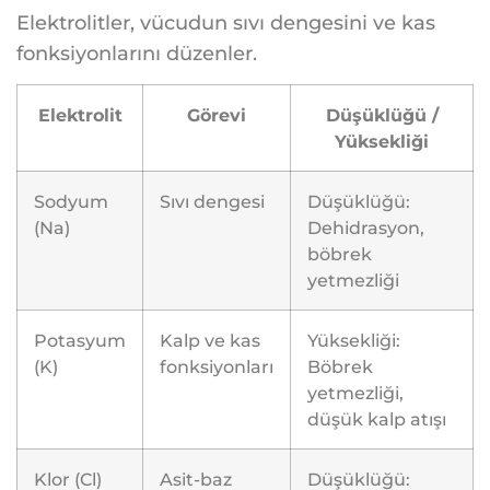
Elektrolitler, vücudun sıvı dengesini ve kas
fonksiyonlarını düzenler.
Elektrolit
Görevi
Düşüklüğü /
Yüksekliği
Sodyum
Sıvı dengesi
Düşüklüğü:
(Na)
Dehidrasyon,
böbrek
yetmezliği
Potasyum
Kalp ve kas
Yüksekliği:
(K)
fonksiyonları
Böbrek
yetmezliği,
düşük kalp atışı
Klor (Cl)
Asit-baz
Düşüklüğü: