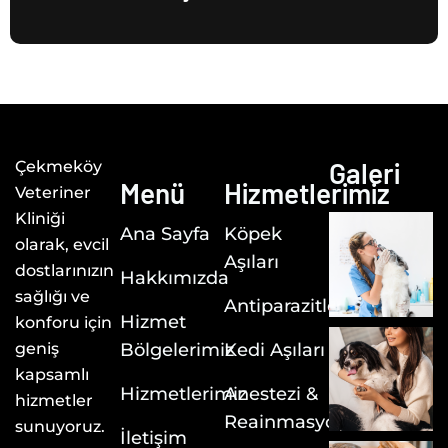
Galeri
Çekmeköy
Menü
Hizmetlerimiz
Veteriner
Kliniği
Ana Sayfa
Köpek
olarak, evcil
Aşıları
dostlarınızın
Hakkımızda
sağlığı ve
Antiparazitler
Hizmet
konforu için
geniş
Bölgelerimiz
Kedi Aşıları
kapsamlı
Hizmetlerimiz
Anestezi &
hizmetler
Reainmasyon
sunuyoruz.
İletişim