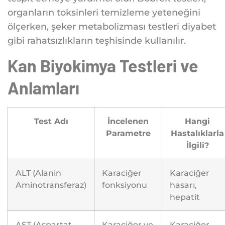
organların toksinleri temizleme yeteneğini
ölçerken, şeker metabolizması testleri diyabet
gibi rahatsızlıkların teşhisinde kullanılır.
Kan Biyokimya Testleri ve
Anlamları
Test Adı
İncelenen
Hangi
Parametre
Hastalıklarla
İlgili?
ALT (Alanin
Karaciğer
Karaciğer
Aminotransferaz)
fonksiyonu
hasarı,
hepatit
AST (Aspartat
Karaciğer ve
Karaciğer