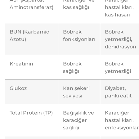
Aminotransferaz)
kas sağlığı
hastalıkları,
kas hasarı
BUN (Karbamid
Böbrek
Böbrek
Azotu)
fonksiyonları
yetmezliği,
dehidrasyon
Kreatinin
Böbrek
Böbrek
sağlığı
yetmezliği
Glukoz
Kan şekeri
Diyabet,
seviyesi
pankreatit
Total Protein (TP)
Bağışıklık ve
Karaciğer
karaciğer
hastalıkları,
sağlığı
enfeksiyonlar